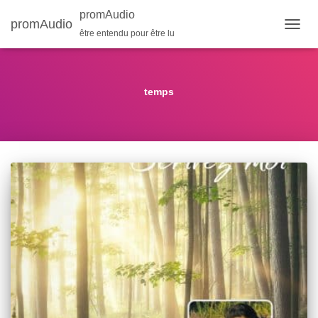
promAudio
promAudio
être entendu pour être lu
OUVR
LA
NAVIG
temps