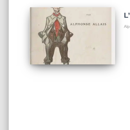
L
Alp