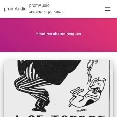
promAudio
promAudio
être entendu pour être lu
OUVR
LA
NAVIG
histoires chatnoiresques