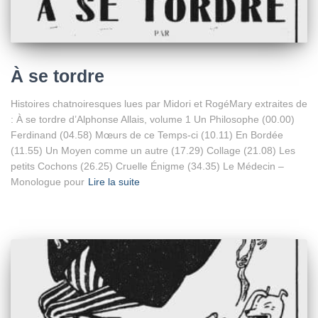
À se tordre
Histoires chatnoiresques lues par Midori et RogéMary extraites de
: À se tordre d’Alphonse Allais, volume 1 Un Philosophe (00.00)
Ferdinand (04.58) Mœurs de ce Temps-ci (10.11) En Bordée
(11.55) Un Moyen comme un autre (17.29) Collage (21.08) Les
petits Cochons (26.25) Cruelle Énigme (34.35) Le Médecin –
Monologue pour
Lire la suite