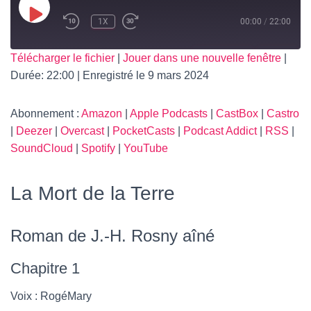
T
I
PLAY
1X
00:00
/
22:00
O
EPISODE
N
SUBSCRIBE
SHARE
Télécharger le fichier
|
Jouer dans une nouvelle fenêtre
|
Durée: 22:00
|
Enregistré le 9 mars 2024
SHARE
Amazon
Apple Podcasts
CastBox
Castro
LINK
Abonnement :
Amazon
|
Apple Podcasts
|
CastBox
|
Castro
Deezer
Overcast
|
Deezer
|
Overcast
|
PocketCasts
|
Podcast Addict
|
RSS
|
PocketCasts
Podcast Addict
SoundCloud
|
Spotify
|
YouTube
EMBED
RSS
SoundCloud
Spotify
YouTube
La Mort de la Terre
RSS FEED
Roman de J.-H. Rosny aîné
Chapitre 1
Voix : RogéMary