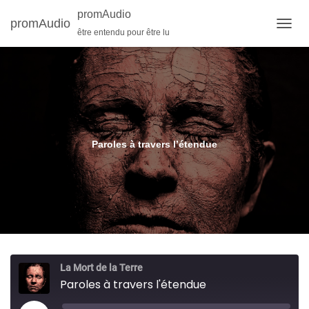
promAudio
promAudio
être entendu pour être lu
O
U
V
R
I
R
/
F
E
Paroles à travers l’étendue
R
M
E
R
L
A
N
A
V
La Mort de la Terre
I
Paroles à travers l'étendue
G
A