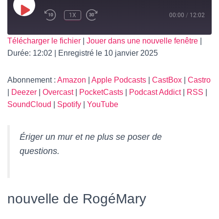
T
I
PLAY
1X
00:00
/
12:02
O
EPISODE
N
SUBSCRIBE
SHARE
Télécharger le fichier
|
Jouer dans une nouvelle fenêtre
|
Durée: 12:02
|
Enregistré le 10 janvier 2025
SHARE
Amazon
Apple Podcasts
CastBox
Castro
LINK
Abonnement :
Amazon
|
Apple Podcasts
|
CastBox
|
Castro
Deezer
Overcast
|
Deezer
|
Overcast
|
PocketCasts
|
Podcast Addict
|
RSS
|
PocketCasts
Podcast Addict
SoundCloud
|
Spotify
|
YouTube
EMBED
RSS
SoundCloud
Spotify
YouTube
Ériger un mur et ne plus se poser de
RSS FEED
questions.
nouvelle de RogéMary