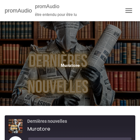
promAudio
promAudio
être entendu pour être lu
O
U
V
R
I
R
/
F
E
Muratore
R
M
E
R
L
A
N
A
V
Dernières nouvelles
I
Muratore
G
A