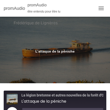
promAudio
promAudio
être entendu pour être lu
O
U
V
R
I
R
/
F
E
L’attaque de la péniche
R
M
E
R
L
A
N
A
V
La légion bretonne et autres nouvelles de la forêt d'Orléans
I
L'attaque de la péniche
G
A