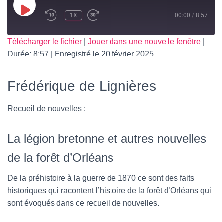
T
I
PLAY
1X
00:00
/
8:57
O
EPISODE
N
SUBSCRIBE
SHARE
Télécharger le fichier
|
Jouer dans une nouvelle fenêtre
|
Durée: 8:57
|
Enregistré le 20 février 2025
SHARE
RSS FEED
LINK
Frédérique de Lignières
Recueil de nouvelles :
EMBED
La légion bretonne et autres nouvelles
de la forêt d’Orléans
De la préhistoire à la guerre de 1870 ce sont des faits
historiques qui racontent l’histoire de la forêt d’Orléans qui
sont évoqués dans ce recueil de nouvelles.