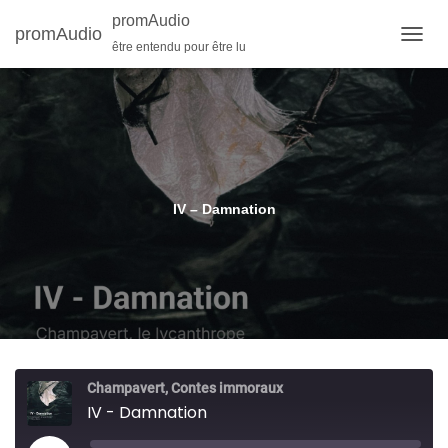
promAudio
promAudio
être entendu pour être lu
O
U
V
R
I
R
/
F
E
IV – Damnation
R
M
E
R
L
A
N
A
V
Champavert, Contes immoraux
I
IV - Damnation
G
A