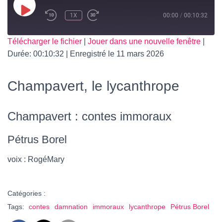
T
I
PLAY
1X
00:00
/
00:10:32
O
EPISODE
N
SUBSCRIBE
SHARE
Télécharger le fichier
|
Jouer dans une nouvelle fenêtre
|
Durée: 00:10:32
|
Enregistré le 11 mars 2026
SHARE
RSS FEED
LINK
Champavert, le lycanthrope
EMBED
Champavert : contes immoraux
Pétrus Borel
voix : RogéMary
Catégories :
Tags:
contes
damnation
immoraux
lycanthrope
Pétrus Borel