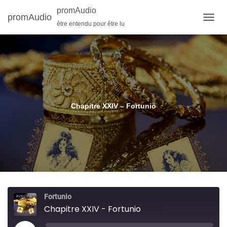
promAudio
promAudio
être entendu pour être lu
O
U
V
R
I
R
/
F
E
Chapitre XXIV – Fortunio
R
M
E
R
L
A
N
A
V
Fortunio
I
Chapitre XXIV - Fortunio
G
A